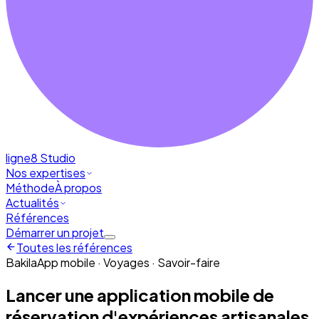
ligne8
Studio
Nos expertises
Méthode
À propos
Actualités
Références
Démarrer un projet
Toutes les références
Bakila
App mobile · Voyages · Savoir-faire
Lancer une application mobile de
réservation d'expériences artisanales