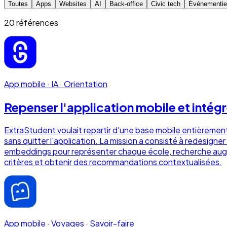
Toutes
Apps
Websites
AI
Back-office
Civic tech
Événementie
20
référence
s
App mobile · IA · Orientation
Repenser l'application mobile et intégr
ExtraStudent voulait repartir d'une base mobile entièrement 
sans quitter l'application. La mission a consisté à redesigner 
embeddings pour représenter chaque école, recherche augme
critères et obtenir des recommandations contextualisées.
App mobile · Voyages · Savoir-faire