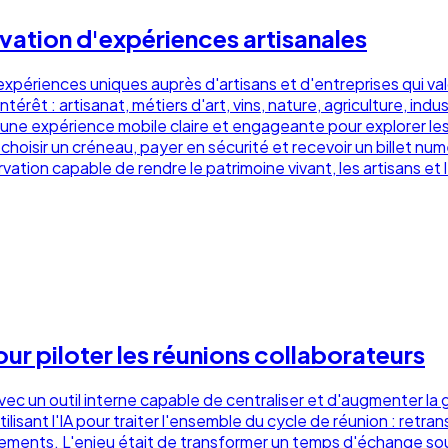
vation d'expériences artisanales
xpériences uniques auprès d'artisans et d'entreprises qui valo
intérêt : artisanat, métiers d'art, vins, nature, agriculture, in
e une expérience mobile claire et engageante pour explorer les
choisir un créneau, payer en sécurité et recevoir un billet num
ation capable de rendre le patrimoine vivant, les artisans et
ur piloter les réunions collaborateurs
vec un outil interne capable de centraliser et d'augmenter la 
lisant l'IA pour traiter l'ensemble du cycle de réunion : retra
agements. L'enjeu était de transformer un temps d'échange so