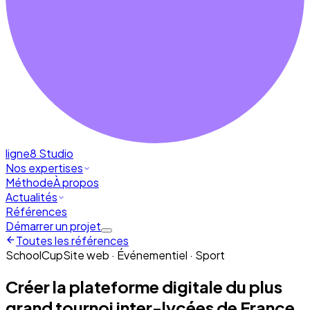
ligne8
Studio
Nos expertises
Méthode
À propos
Actualités
Références
Démarrer un projet
Toutes les références
SchoolCup
Site web · Événementiel · Sport
Créer la plateforme digitale du plus
grand tournoi inter-lycées de France