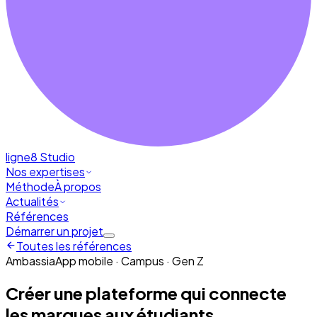
ligne8
Studio
Nos expertises
Méthode
À propos
Actualités
Références
Démarrer un projet
Toutes les références
Ambassia
App mobile · Campus · Gen Z
Créer une plateforme qui connecte
les marques aux étudiants