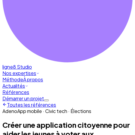
ligne8
Studio
Nos expertises
Méthode
À propos
Actualités
Références
Démarrer un projet
Toutes les références
Adeno
App mobile · Civic tech · Élections
Créer une application citoyenne pour
aider les jeunes à voter aux