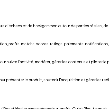
rs d'échecs et de backgammon autour de parties réelles, de li
on, profils, matchs, scores, ratings, paiements, notifications
ur suivre l'activité, modérer, gérer les contenus et piloter la
r présenter le produit, soutenir l'acquisition et gérer les redi
React Native avec onboarding, profils, Quick Play, tournois, 