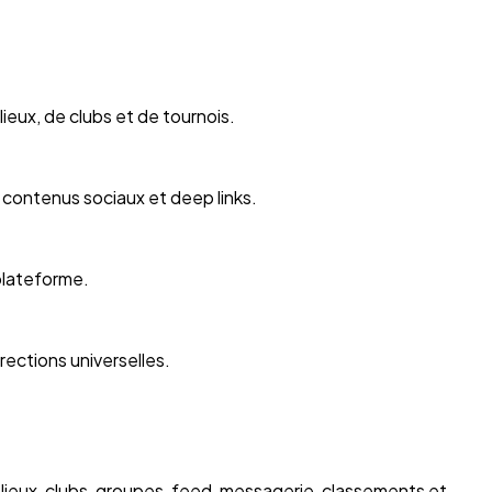
eux, de clubs et de tournois.
, contenus sociaux et deep links.
 plateforme.
rections universelles.
lieux, clubs, groupes, feed, messagerie, classements et