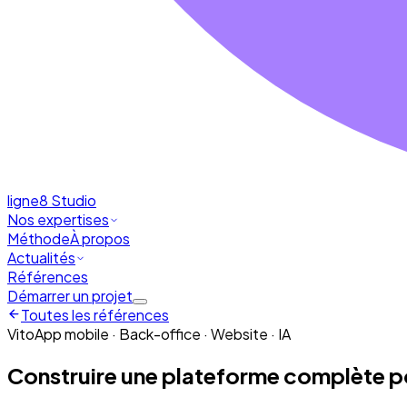
ligne8
Studio
Nos expertises
Méthode
À propos
Actualités
Références
Démarrer un projet
Toutes les références
Vito
App mobile · Back-office · Website · IA
Construire une plateforme complète