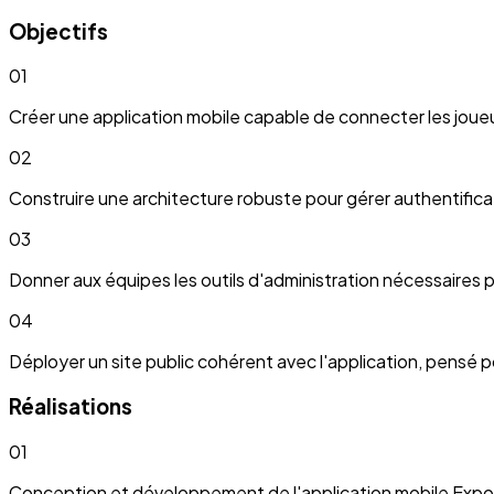
Objectifs
01
Créer une application mobile capable de connecter les joueu
02
Construire une architecture robuste pour gérer authentificati
03
Donner aux équipes les outils d'administration nécessaires po
04
Déployer un site public cohérent avec l'application, pensé pou
Réalisations
01
Conception et développement de l'application mobile Expo / 