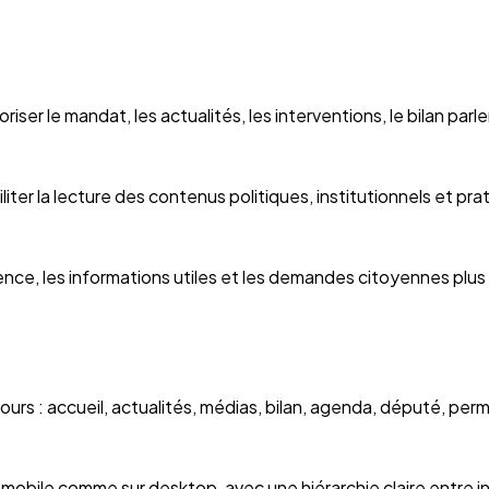
oriser le mandat, les actualités, les interventions, le bilan par
iter la lecture des contenus politiques, institutionnels et pra
nce, les informations utiles et les demandes citoyennes plus f
urs : accueil, actualités, médias, bilan, agenda, député, pe
ur mobile comme sur desktop, avec une hiérarchie claire entre i