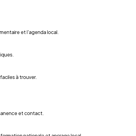
lementaire et l'agenda local.
tiques.
aciles à trouver.
rmanence et contact.
nformation nationale et ancrage local.