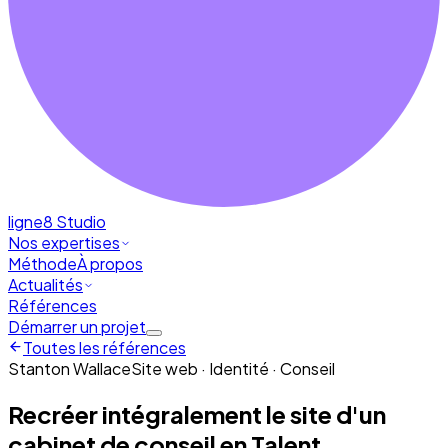
ligne8
Studio
Nos expertises
Méthode
À propos
Actualités
Références
Démarrer un projet
Toutes les références
Stanton Wallace
Site web · Identité · Conseil
Recréer intégralement le site d'un
cabinet de conseil en Talent